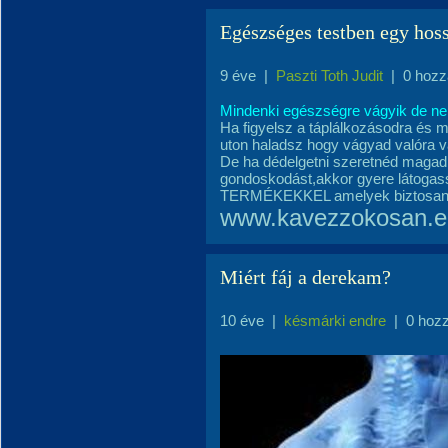
Egészséges testben egy hoss
9 éve
|
Paszti Toth Judit
|
0 hozz
Mindenki egészségre vágyik de ne
Ha figyelsz a táplálkozásodra és 
uton haladsz hogy vágyad valóra vá
De ha dédelgetni szeretnéd maga
gondoskodást,akkor gyere látogas
TERMÉKEKKEL amelyek biztosan 
www.kavezzokosan.e
Miért fáj a derekam?
10 éve
|
késmárki endre
|
0 hoz