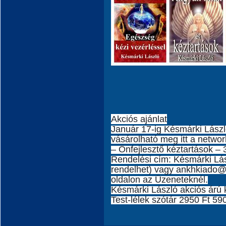
Akciós ajánlat
Január 17-ig Késmárki Lász
vásárolható meg itt a netwo
– Önfejlesztő kéztartások –
Rendelési cím: Késmárki Lás
rendelhet) vagy ankhkiado@g
oldalon az Üzeneteknél.
Késmárki László akciós árú 
Test-lélek szótár 2950 Ft 590