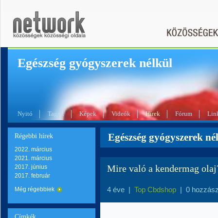
Egészség gyógyszerek nélkül
Nyitó
Tagok
Képek
Videók
Hírek
Fórum
Lin
Egészség gyógyszerek nél
Régebbi hírek
2022. március
2021. március
Mire való a kendermag olaj
2017. június
2017. február
4 éve
|
Top Cbdshop
|
0 hozzász
Még régebbiek
Címkék