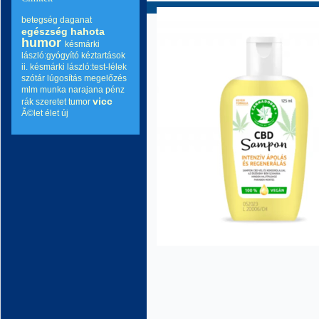
betegség
daganat
egészség
hahota
humor
késmárki
lászló:gyógyító kéztartások
ii.
késmárki lászló:test-lélek
szótár
lúgosítás
megelőzés
mlm
munka
narajana
pénz
vicc
rák
szeretet
tumor
Ã©let
élet
új