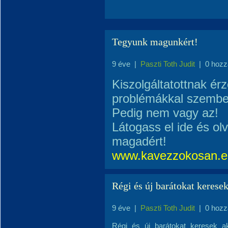
Tegyunk magunkért!
9 éve
|
Paszti Toth Judit
|
0 hozz
Kiszolgáltatottnak ér
problémákkal szemb
Pedig nem vagy az!
Látogass el ide és olv
magadért!
www.kavezzokosan.e
Régi és új barátokat keresek
9 éve
|
Paszti Toth Judit
|
0 hozz
Régi és új barátokat keresek a