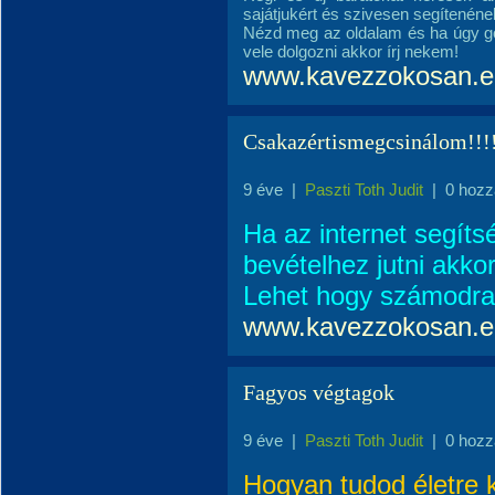
sajátjukért és szivesen segítenén
Nézd meg az oldalam és ha úgy go
vele dolgozni akkor írj nekem!
www.kavezzokosan.e
Csakazértismegcsinálom!!!!
9 éve
|
Paszti Toth Judit
|
0 hozz
Ha az internet segíts
bevételhez jutni akko
Lehet hogy számodra i
www.kavezzokosan.e
Fagyos végtagok
9 éve
|
Paszti Toth Judit
|
0 hozz
Hogyan tudod életre k