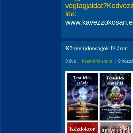
végtagjaidat?Kedvezz
ide:
www.kavezzokosan.e
Könyvújdonságok féláron
9 éve
|
késmárki endre
|
0 hozz