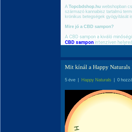
A
Topcbdshop.hu
webshopban csak
származó kannabisz tartalmú term
krónikus betegségek gyógyítását i
Mire jó a CBD sampon?
CBD sampon
 intenzíven helyreá
Mit kínál a Happy Naturals
5 éve
|
Happy Naturals
|
0 hozz