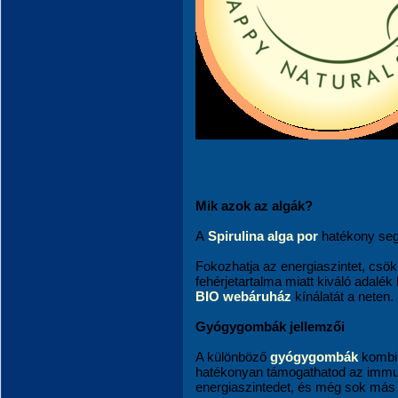
Mik azok az algák?
A
Spirulina alga por
hatékony segí
Fokozhatja az energiaszintet, csö
fehérjetartalma miatt kiváló adal
BIO webáruház
kínálatát a neten.
Gyógygombák jellemzői
A különböző
gyógygombák
kombi
hatékonyan támogathatod az immunr
energiaszintedet, és még sok más 