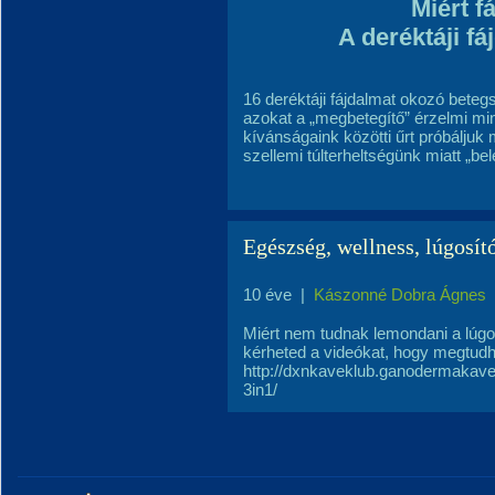
Miért f
A deréktáji fá
16 deréktáji fájdalmat okozó beteg
azokat a „megbetegítő” érzelmi mi
kívánságaink közötti űrt próbáljuk me
szellemi túlterheltségünk miatt „
Egészség, wellness, lúgosít
10 éve
|
Kászonné Dobra Ágnes
Miért nem tudnak lemondani a lúgos
kérheted a videókat, hogy megtud
http://dxnkaveklub.ganodermakave.i
3in1/