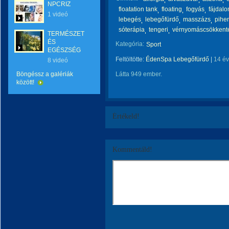
NPCRIZ
floatation tank
floating
fogyás
fájdalo
1 videó
lebegés
lebegőfürdő
masszázs
pihe
sóterápia
tengeri
vérnyomáscsökkent
TERMÉSZET
ÉS
Kategória:
Sport
EGÉSZSÉG
Feltöltötte:
ÉdenSpa Lebegőfürdő
|
14 é
8 videó
Böngéssz a galériák
Látta 949 ember.
között!
Értékeld!
Kommentáld!