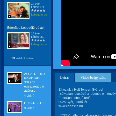
14 éve
Látták:774
Lebegofurdo
EdenSpa Lebegőfürdő.avi
14 éve
Látták:950
Lebegofurdo
1/1
oldal (2 videó)
ASEA- REDOX
Leírás
Videó beágyazása
molekulák -
XXI.szd.
egészségügyi
Elhoztuk a Holt Tengert Győrbe!
áttörése
..súlytalan relaxáció a lebegés élményéve
4 videó
ÉdenSpa Lebegőfürdő
9025 Győr, Fürdő tér 1.
CUKORBETEGEKNEK
www.edenspa.hu
9 videó
Címkék:
allergia
alvászavar
asztma