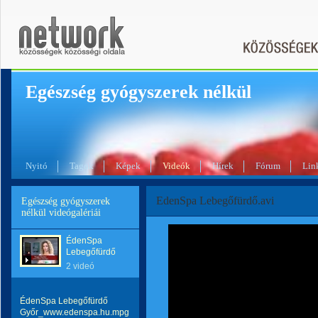
Egészség gyógyszerek nélkül
Nyitó
Tagok
Képek
Videók
Hírek
Fórum
Lin
EdenSpa Lebegőfürdő.avi
Egészség gyógyszerek
nélkül videógalériái
ÉdenSpa
Lebegőfürdő
2 videó
ÉdenSpa Lebegőfürdő
Győr_www.edenspa.hu.mpg