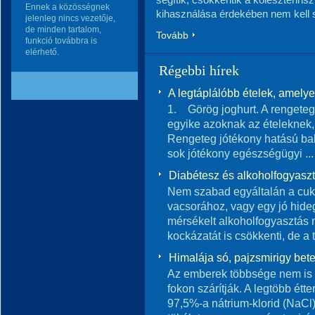
Ennek a közösségnek
kihasználása érdekében nem kell 
jelenleg nincs vezetője,
de minden tartalom,
Tovább
funkció továbbra is
elérhető.
Régebbi hírek
A legtáplálóbb ételek, amely
1. Görög joghurt. A rengeteg
egyike azoknak az ételeknek, 
Rengeteg jótékony hatású bak
sok jótékony egészségügyi ...
Diabétesz és alkoholfogyasz
Nem szabad egyáltalán a cuk
vacsorához, vagy egy jó hide
mérsékelt alkoholfogyasztás
kockázatát is csökkenti, de a tú
Himalája só, pajzsmirigy bet
Az emberek többsége nem is tu
fokon szárítják. A legtöbb étt
97,5%-a nátrium-klorid (NaCl