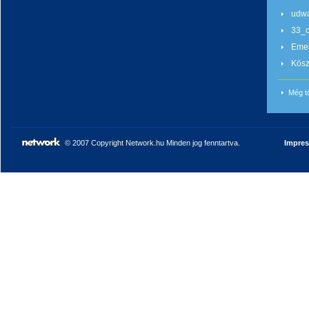
udw
33_o
Emel
Kös
Még t
© 2007 Copyright Network.hu Minden jog fenntartva.
Impre