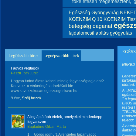
tökéletesen megemészteni, így
Egészség
Gyöngyvirág
NEKED
KOENZIM
Q 10 KOENZIM
Tisz
egész
betegség
daganat
fájdalomcsillapítás
gyógyulás
EGÉSZ
Legfrissebb hírek
Legnépszerűbb hírek
NEKED 
Fagyos végtagok
Paszti Toth Judit
Lehetsz
birtokl
Hogyan tudod életre kelteni mindig fagyos végtagjaidat?
előtted.
Kedvezz a vérkeringésednek!Katt ide:
A ,,MIN
www.kavezzokosan.egeszsegeskave.hu
egészsé
9 éve,
Szólj hozzá
" a leg
ERŐS IM
tested 
"TELJES
rendsze
A legtáplálóbb ételek, amelyeket mindenképp
feledd:
fogyasszon .
Az embe
Bagladiné Orbán Márta
állitsd 
1. Görög joghurt. A rengeteg tápanyagot