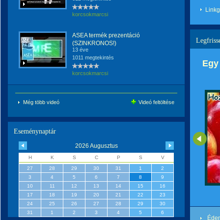
Link
korcsokmarcsi
ASEA termék prezentáció
Legfriss
(SZINKRONOS!)
13 éve
1011 megtekintés
Egy 
korcsokmarcsi
Még több videó
Videó feltöltése
Eseménynaptár
2026 Augusztus
H
K
S
C
P
S
V
27
28
29
30
31
1
2
3
4
5
6
7
8
9
10
11
12
13
14
15
16
17
18
19
20
21
22
23
24
25
26
27
28
29
30
31
1
2
3
4
5
6
Éden