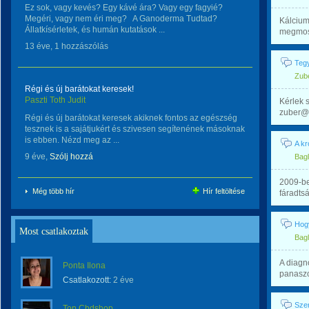
Ez sok, vagy kevés? Egy kávé ára? Vagy egy fagyié?
Megéri, vagy nem éri meg? A Ganoderma Tudtad?
Kálcium
Állatkísérletek, és humán kutatások ...
megmosot
13 éve, 1 hozzászólás
Teg
Zub
Régi és új barátokat keresek!
Paszti Toth Judit
Kérlek s
zuber@ce
Régi és új barátokat keresek akiknek fontos az egészség
tesznek is a sajátjukért és szivesen segítenének másoknak
is ebben. Nézd meg az ...
A kr
9 éve,
Szólj hozzá
Bag
2009-be
Még több hír
Hír feltöltése
fáradts
Hog
Most csatlakoztak
Bag
A diagn
Ponta Ilona
panaszo
Csatlakozott:
2 éve
Szer
Top Cbdshop