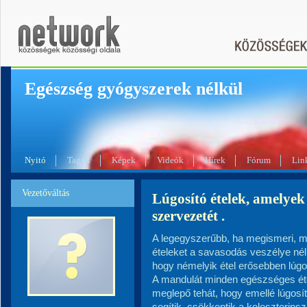
Egészség gyógyszerek nélkül
Nyitó
Tagok
Képek
Videók
Hírek
Fórum
Lin
Vezetőváltás
Lúgosító ételek, amelyek
szervezetét .
A legegyszerűbb, ha megismeri, mely
ételeket a savasodás veszélye nélk
hogy némelyik étel erősebben lúgos
A mandulát minden egészséges étel
meglepő tehát, hogy emellé lúgosít
segítik, csökkentik a koleszterinsz