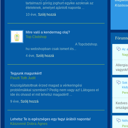
Bagladi
tartalmazó görög joghurt egyike azoknak az
Közössé
ételeknek, amelyet ajánlott naponta ...
10 éve,
Szólj hozzá
Mire való a kendermag olaj?
Top Cbdshop
Fórumt
A Topcbdshop.
hu webshopban csak ismert és...
Az a
Nag
4 éve,
Szólj hozzá
Allergi
vagyok/
Tegyunk magunkért!
Paszti Toth Judit
Sok 
Kiszolgáltatottnak érzed magad a vérkeringési
klu
problémákkal szemben? Pedig nem vagy az! Látogass el
Per
ide és olvasd el mit tehetsz magadért! ...
9 éve,
Szólj hozzá
Kedves 
országo
Lehetsz Te is egészséges egy fagyi árából naponta!
Néhá
Kászonné Dobra Ágnes
Per