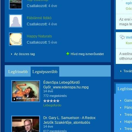
egés
Csatlakozott:
4 éve
Gócz
Fábiánné Ildikó
Az erei
Csatlakozott:
4 éve
maga teh
Happy Naturals
Wel
Csatlakozott:
5 éve
Kom
A welln
Az összes tag
Hívd meg ismerőseidet
otthonu
Továb
Legfrissebb
Legnépszerűbb
ÉdenSpa Lebegőfürdő
Győr_www.edenspa.hu.mpg
Legfriss
14 éve
772 megtekintés
Gano
Lebegofurdo
Pánc
Tres
Dr. Gary L. Samuelson - A Redox
Hajn
Jelzők Szakértője, atomtudós
14 éve
Tres
612 megtekintés